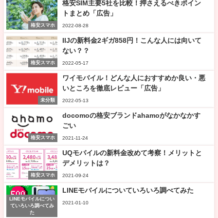
格安SIM主要5社を比較！押さえるべきポイン
トまとめ「広告」
格安スマホ
2022-08-28
IIJの新料金2ギガ858円！こんな人には向いて
ない？？
格安スマホ
2022-05-17
ワイモバイル！どんな人におすすめか良い・悪
いところを徹底レビュー「広告」
未分類
2022-05-13
docomoの格安ブランドahamoがなかなかす
ごい
格安スマホ
2021-11-24
UQモバイルの新料金改めて考察！メリットと
デメリットは？
格安スマホ
2021-09-24
LINEモバイルについていろいろ調べてみた
LINEモバイルについ
2021-01-10
ていろいろ調べてみ
た